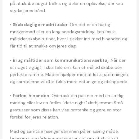
på at skabe noget fælles og deler en oplevelse, der kan
styrke jeres bånd.
•
Skab daglige madritualer
: Om det er en hurtig
morgenmad eller en lang søndagsmiddag, kan faste
måltider skabe rutiner, hvor I tjekker ind med hinanden og
får tid til at snakke om jeres dag.
•
Brug måltider som kommunikationsværktøj
: Når der
er noget vigtigt, I skal tale om, kan et måltid skabe den
perfekte ramme. Maden hjælper med at lette stemningen,
og samtalerne vil ofte føles mere naturlige og afslappede.
•
Forkæl hinanden
: Overrask din partner med en særlig
middag eller lav en fælles “date night” derhjemme. Små
gestusser som disse kan vise omtanke og gøre en stor
forskel for jeres relation.
Mad og samtale hænger sammen på en særlig måde.
Ligesom i
parrådgivning
handler det om at skabe et