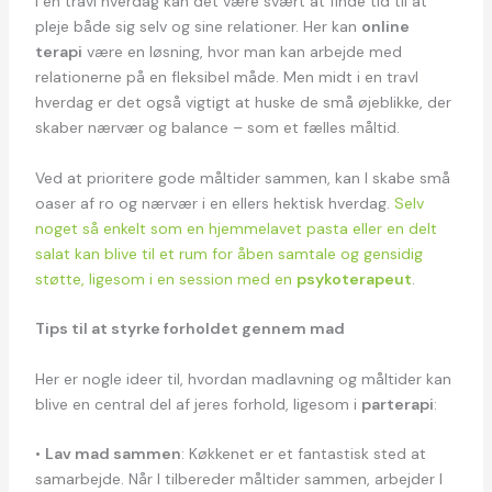
I en travl hverdag kan det være svært at finde tid til at
pleje både sig selv og sine relationer. Her kan
online
terapi
være en løsning, hvor man kan arbejde med
relationerne på en fleksibel måde. Men midt i en travl
hverdag er det også vigtigt at huske de små øjeblikke, der
skaber nærvær og balance – som et fælles måltid.
Ved at prioritere gode måltider sammen, kan I skabe små
oaser af ro og nærvær i en ellers hektisk hverdag.
Selv
noget så enkelt som en hjemmelavet pasta eller en delt
salat kan blive til et rum for åben samtale og gensidig
støtte, ligesom i en session med en
psykoterapeut
.
Tips til at styrke forholdet gennem mad
Her er nogle ideer til, hvordan madlavning og måltider kan
blive en central del af jeres forhold, ligesom i
parterapi
:
•
Lav mad sammen
: Køkkenet er et fantastisk sted at
samarbejde. Når I tilbereder måltider sammen, arbejder I