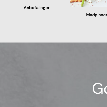
Anbefalinger
Madplane
Go