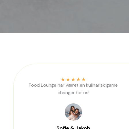
★
★
★
★
★
Food Lounge har været en kulinarisk game
changer for os!
Sofie & Jakob