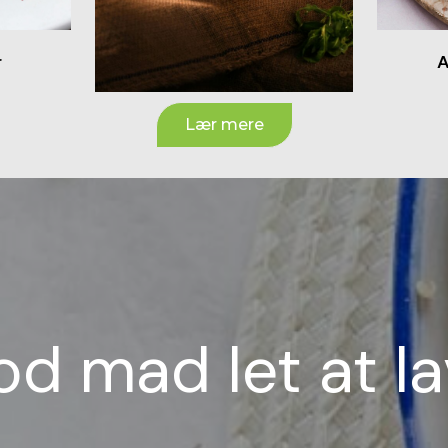
r
A
Lær mere
d mad let at l