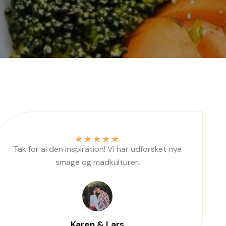
★
★
★
★
★
Tak for al den inspiration! Vi har udforsket nye
smage og madkulturer.
Karen & Lars